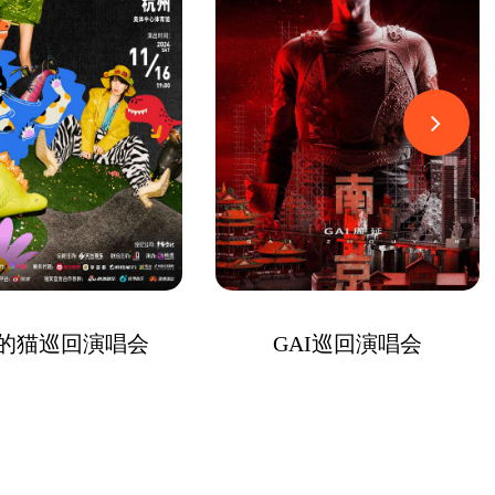
的猫巡回演唱会
GAI巡回演唱会