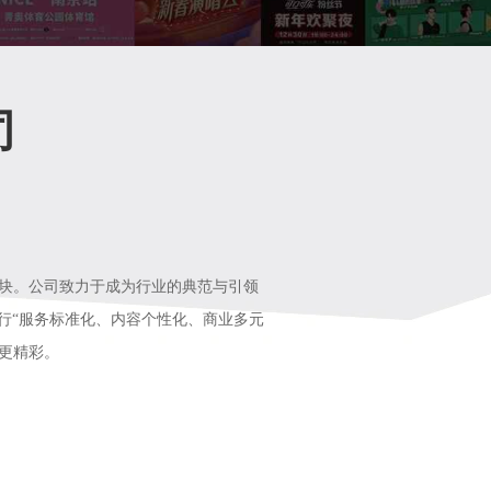
司
版块。公司致力于成为行业的典范与引领
、更精彩。