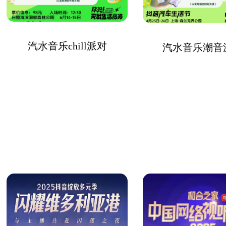
汽水音乐chill派对
汽水音乐潮音