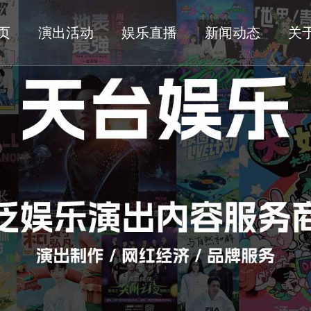
页
演出活动
娱乐直播
新闻动态
关